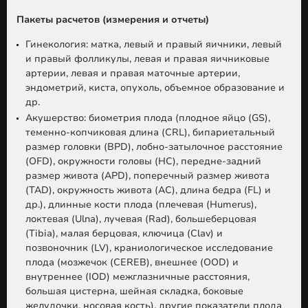
Пакеты расчетов (измерения и отчеты)
Гинекология: матка, левый и правый яичники, левый
и правый фолликулы, левая и правая яичниковые
артерии, левая и правая маточные артерии,
эндометрий, киста, опухоль, объемное образование и
др.
Акушерство:
биометрия плода (плодное яйцо (GS),
теменно-копчиковая длина (CRL), бипариетальный
размер головки (BPD), лобно-затылочное расстояние
(OFD), окружности головы (НC), передне-задний
размер живота (APD), поперечный размер живота
(TAD), окружность живота (AC), длина бедра (FL) и
др.), длинные кости плода (плечевая (Humerus),
локтевая (Ulna), лучевая (Rad), большеберцовая
(Tibia), малая берцовая, ключица (Clav) и
позвоночник (LV), краниологическое исследование
плода (мозжечок (CEREB), внешнее (OOD) и
внутреннее (IOD) межглазничные расстояния,
большая цистерна, шейная складка, боковые
желудочки, носовая кость), другие показатели плода