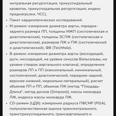
митральная регургитация, трикуспидальный
кровоток, трикуспидальная регургитация, индекс
преднагрузки, ЧСС).
Пакет кардиологических исследований.
М-режим:
измерение диаметра аорты, передне-
заднего размера ЛП, толщины МЖП (систолическая и
диастолическая), толщины ЗСЛЖ (систолическая и
диастолическая), размеров ЛЖ и ПЖ (систолический
и диастолический), ФВ (Teichholz).
B-режим:
измерение диаметра аорты (восходящей,
дуги, нисходящей, на уровне синусов Вальсальвы, на
уровне створок аортального клапана), определение
размеров ЛП и ПП (максимальный, минимальный,
систолический, диастолический, переднее-задний,
верхнее-нижний, медиально-латеральный), расчет
объемов ЛП и ПП, объемов ЛЖ (метод "Площадь-
Длина", метод дисков (Simpson)), массы миокарда
ЛЖ, индекса массы миокарда ЛЖ.
CD-режим (ЦДК):
измерение радиуса ПФСМР (PISA),
полуколичественная оценка трансмитрального,
транстрикуспидального, трансаортального и