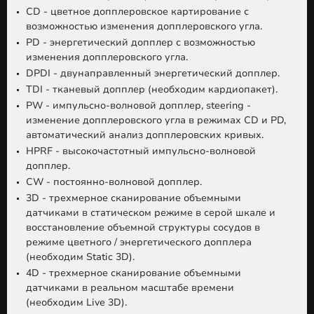
CD - цветное допплеровское картирование с
возможностью изменения допплеровского угла.
PD - энергетический допплер с возможностью
изменения допплеровского угла.
DPDI - двунаправленный энергетический допплер.
TDI - тканевый допплер (необходим кардиопакет).
PW - импульсно-волновой допплер, steering -
изменение допплеровского угла в режимах CD и PD,
автоматический анализ допплеровских кривых.
HPRF - высокочастотный импульсно-волновой
допплер.
CW - постоянно-волновой допплер.
3D - трехмерное сканирование объемными
датчиками в статическом режиме в серой шкале и
восстановление объемной структуры сосудов в
режиме цветного / энергетического допплера
(необходим Static 3D).
4D - трехмерное сканирование объемными
датчиками в реальном масштабе времени
(необходим Live 3D).