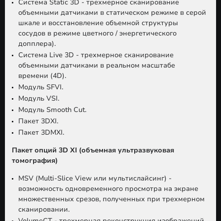
Система Static 3D - трехмерное сканирование
объемными датчиками в статическом режиме в серой
шкале и восстановление объемной структуры
сосудов в режиме цветного / энергетического
допплера).
Система Live 3D - трехмерное сканирование
объемными датчиками в реальном масштабе
времени (4D).
Модуль SFVI.
Модуль VSI.
Модуль Smooth Cut.
Пакет 3DXI.
Пакет 3DMXI.
Пакет опций 3D XI (объемная ультразвуковая
томография)
MSV (Multi-Slice View или мультислайсинг) -
возможность одновременного просмотра на экране
множественных срезов, полученных при трехмерном
сканировании.
VolumeCT - трехмерная реконструкция изображений