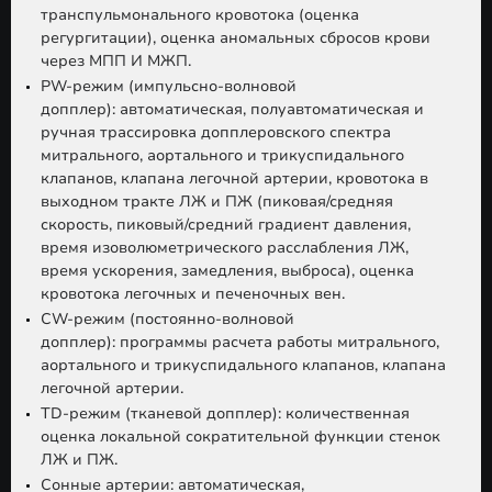
транспульмонального кровотока (оценка
регургитации), оценка аномальных сбросов крови
через МПП И МЖП.
PW-режим (импульсно-волновой
допплер):
автоматическая, полуавтоматическая и
ручная трассировка допплеровского спектра
митрального, аортального и трикуспидального
клапанов, клапана легочной артерии, кровотока в
выходном тракте ЛЖ и ПЖ (пиковая/средняя
скорость, пиковый/средний градиент давления,
время изоволюметрического расслабления ЛЖ,
время ускорения, замедления, выброса), оценка
кровотока легочных и печеночных вен.
CW-режим (постоянно-волновой
допплер):
программы расчета работы митрального,
аортального и трикуспидального клапанов, клапана
легочной артерии.
TD-режим (тканевой допплер):
количественная
оценка локальной сократительной функции стенок
ЛЖ и ПЖ.
Сонные артерии:
автоматическая,