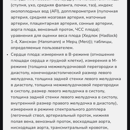
(ступня, ухо, средняя фаланга, почки, таз), индекс
околоплодных вод (AFI), допплерометрия (пупочная
артерия, средняя мозговая артерия, маточные
артерии, плацентарная артерия, сонные артерии,
аорта плода, венозный проток, ЧСС плода);
уравнения для оценки веса плода (Хедлок (Hadlock)
1-4, Хансман (Hansmann) и Мерц (Merz)); таблицы,
определяемые пользователем.
Сердце плода:
измерения в В-режиме (отношение
площади сердца и грудной клетки), измерения в М-
режиме (толщина межжелудочковой перегородки в
диастолу, конечнодиастолический размер левого
желудочка, толщина задней стенки левого желудочка
в диастолу, толщина межжелудочковой перегородки
в систолу, размер левого желудочка в систолу,
толщина задней стенки левого желудочка в систолу,
внутренний размер правого желудочка в диастолу),
измерения в режиме спектрального допплера
(легочный ствол, артериальный проток, нижняя
полая вена, венозный проток, восходящая аорта,
нисходящая аорта, трансмитральный кровоток,