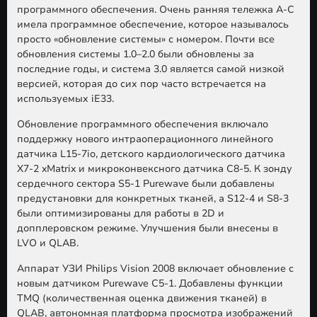
программного обеспечения. Очень ранняя тележка A-C
имела программное обеспечение, которое называлось
просто «обновление системы» с номером. Почти все
обновления системы 1.0–2.0 были обновлены за
последние годы, и система 3.0 является самой низкой
версией, которая до сих пор часто встречается на
используемых iE33.
Обновление программного обеспечения включало
поддержку нового интраоперационного линейного
датчика L15-7io, детского кардиологического датчика
X7-2 xMatrix и микроконвексного датчика C8-5. К зонду
сердечного сектора S5-1 Purewave были добавлены
предустановки для конкретных тканей, а S12-4 и S8-3
были оптимизированы для работы в 2D и
допплеровском режиме. Улучшения были внесены в
LVO и QLAB.
Аппарат УЗИ Philips Vision 2008 включает обновление с
новым датчиком Purewave C5-1. Добавлены функции
TMQ (количественная оценка движения тканей) в
QLAB, автономная платформа просмотра изображений