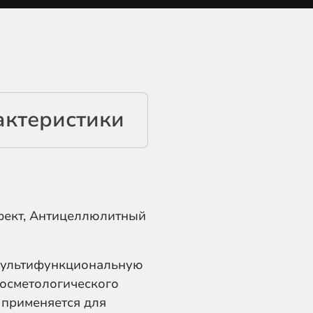
ффект, Антицеллюлитный
мультифункциональную
косметологического
o применяется для