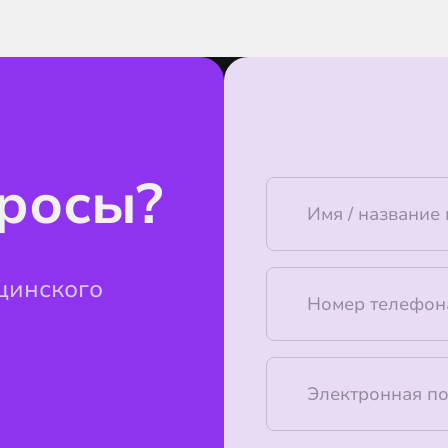
просы?
цинского