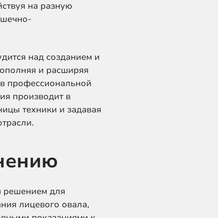
йствуя на разную
ышечно-
удится над созданием и
дополняя и расширяя
 в профессиональной
ия производит в
ницы техники и задавая
отрасли.
нению
м решением для
ния лицевого овала,
овными показаниями к