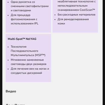
неаблятивная технология с
Одна рукоятка со
непоследовательным
сменными светофильтрами
сканированием CoolScan™
и световодами
Без расходных материалов
Для процедур
фотоомоложения с
Для ремоделирования
использованием IPL
кожи
Multi-Spot™ Nd:YAG
Технология
Последовательного
Мультиимпульса (MSP™)
Мгновенно заменяемые
световоды двух размеров
Для лечения вен на ногах и
сосудистых дисхромий
Видео