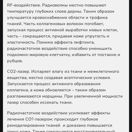
RF-воздействие
. Радиоволны местно повышают
температуру глубоких слоев дермы. Таким образом
улучшается кровоснабжение области и трофика
тканей. Часть коллагеновых волокон погибает,
запуская процесс активной выработки новых клеток,
часть – сокращаются, придавая коже упругость и
эластичность. Помимо эффекта лифтинга,
радиочастотное воздействие способно уменьшить
подкожно-жировую клетчатку, избавить от постакне и
рубцов.
CO
2
-лазер.
Испаряет влагу из ткани и межклеточного
вещества, местно создавая асептические условия.
Запускается процесс активного образования
коллагена, а кожа обновляется – таким образом
разглаживаются морщины. При увеличенной мощности
лазер способен иссекать ткани.
Радиочастотное воздействие усиливает эффекты
лечения CO?-лазером: происходит глубокое
ремоделирование тканей и доказано повышается
тонус кожи. Также сокращается восстановительный