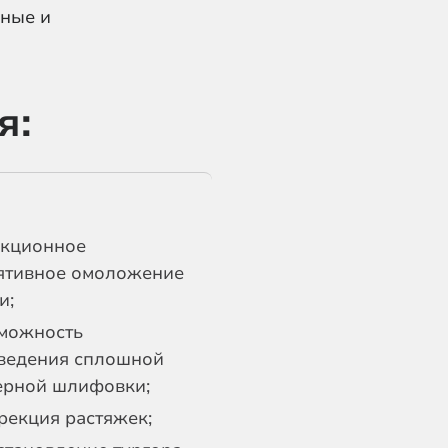
нные и
я:
кционное
ятивное омоложение
и;
можность
ведения сплошной
ерной шлифовки;
рекция растяжек;