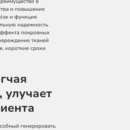
преимущество в
ства и повышение
lse и функция
альную надежность
 эффекта покровных
овреждение тканей
е, короткие сроки
егчая
, улучает
циента
собный генерировать