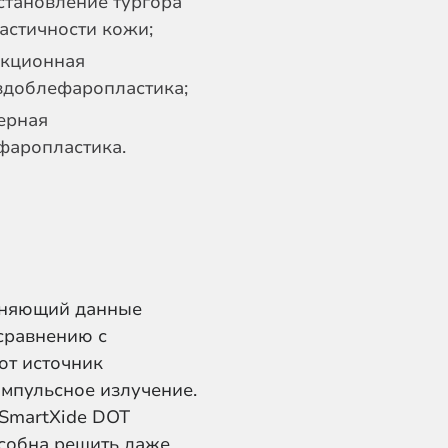
становление тургора
ластичности кожи;
кционная
вдоблефаропластика;
ерная
фаропластика.
еняющий данные
 сравнению с
ют источник
мпульсное излучение.
SmartXide DOT
особна решить даже