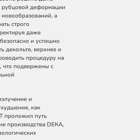
ие рубцовой деформации
 новообразований, а
ать строго
ректируя даже
 безопасно и успешно
ть декольте, верхнее и
роводить процедуру на
х, что подвержены с
льной
излучение и
ухудшение, как
OT проложил путь
ие производства DЕКА,
хнологических