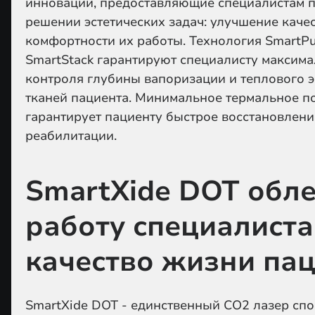
инноваций, предоставляющие специалистам 
решении эстетических задач: улучшение каче
комфортности их работы. Технология SmartPu
SmartStack гарантируют специалисту максим
контроля глубины вапоризации и теплового
тканей пациента. Минимальное термальное п
гарантирует пациенту быстрое восстановлени
реабилитации.
SmartXide DOT обл
работу специалиста
качество жизни па
SmartXide DOT - единственный СО
2
лазер спо