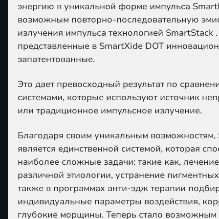
энергию в уникальной форме импульса Smart
возможным повторно-последовательную эми
излучения импульса технологией SmartStack .
представленные в SmartXide DOT инновацио
запатентованные.
Это дает превосходный результат по сравне
системами, которые используют источник не
или традиционное импульсное излучение.
Благодаря своим уникальным возможностям, 
является единственной системой, которая сп
наиболее сложные задачи: такие как, лечен
различной этиологии, устранение пигментных
также в программах анти-эдж терапии подбир
индивидуальные параметры воздействия, кор
глубокие морщины. Теперь стало возможным