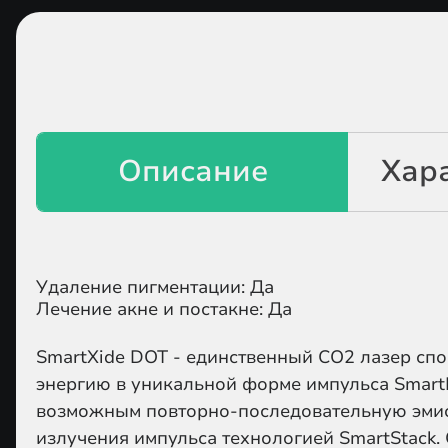
Удаление пигментации: Да
Лечение акне и постакне: Да
SmartXide DOT
- единственный СО
2
лазер спо
энергию в уникальной форме импульса Smart
возможным повторно-последовательную эми
излучения импульса технологией SmartStack. 