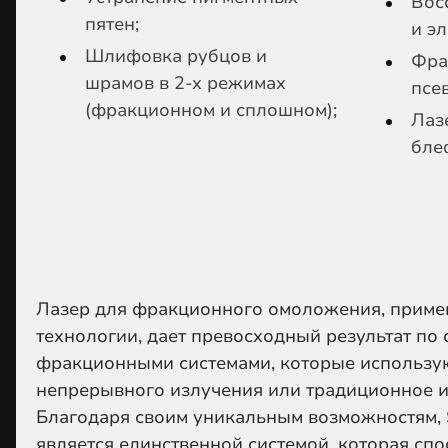
Вос
пятен;
и э
Шлифовка рубцов и
Фра
шрамов в 2-х режимах
псе
(фракционном и сплошном);
Лаз
бле
Лазер для фракционного омоложения, прим
технологии, дает превосходный результат по
фракционными системами, которые использу
непрерывного излучения или традиционное и
Благодаря своим уникальным возможностям, 
является единственной системой, которая сп