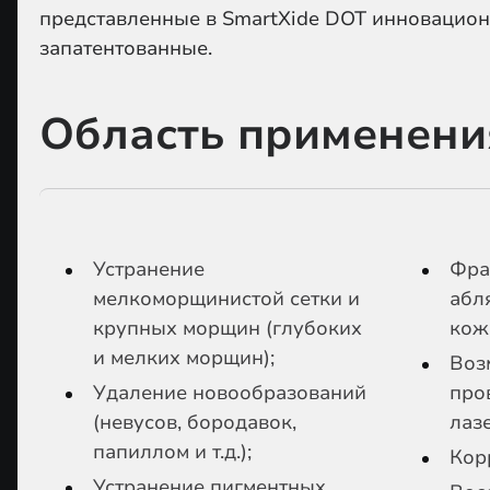
представленные в SmartXide DOT инновацио
запатентованные.
Область применени
Устранение
Фра
мелкоморщинистой сетки и
абл
крупных морщин (глубоких
кож
и мелких морщин);
Воз
Удаление новообразований
про
(невусов, бородавок,
лаз
папиллом и т.д.);
Кор
Устранение пигментных