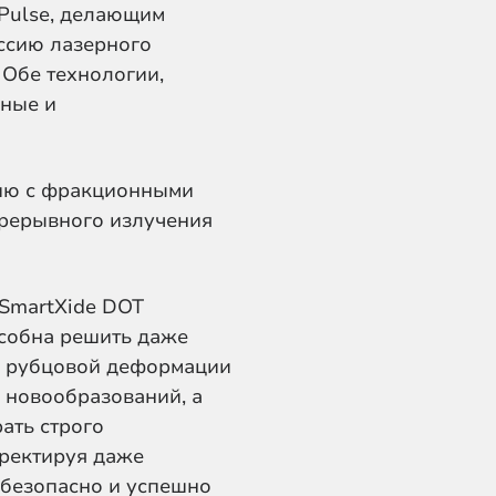
Pulse, делающим
ссию лазерного
 Обе технологии,
нные и
нию с фракционными
прерывного излучения
SmartXide DOT
особна решить даже
ие рубцовой деформации
 новообразований, а
ать строго
ректируя даже
 безопасно и успешно