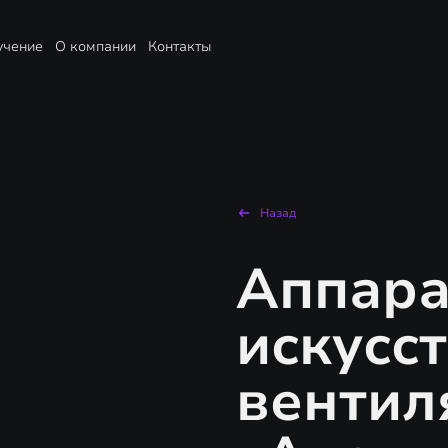
учение
О компании
Контакты
Назад
Аппара
искусс
вентил