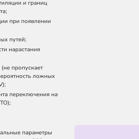
тиляции и границ
та;
ции при появлении
ых путей;
ти нарастания
 (не пропускает
вероятность ложных
);
нта переключения на
TO);
уальные параметры