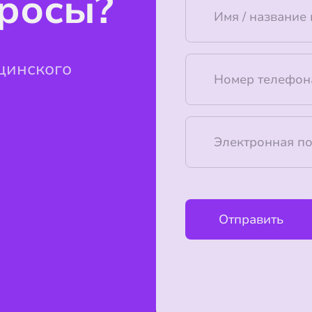
просы?
цинского
Отправить