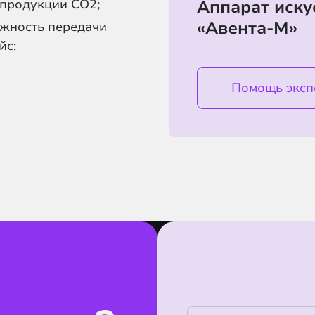
 продукции CO
2
;
Аппарат иску
«Авента-М»
ожность передачи
йс;
Помощь эксп