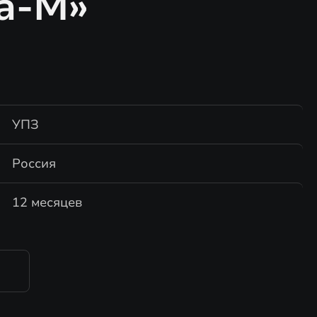
а-М»
УПЗ
Россия
12 месяцев