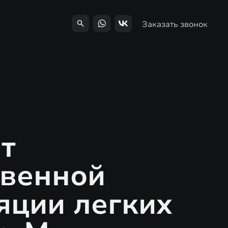
Заказать звонок
т
твенной
яции легких